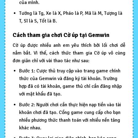
của mình.
Tướng là Tg, Xe là X, Pháo là P, Mã là M, Tượng là
T, Sĩ là S, Tốt là B.
Cách tham gia chơi Cờ úp tại Gemwin
Cờ úp được nhiều anh em yêu thích bởi lối chơi dễ
nắm bắt. Vì thế, cách thức tham gia Cờ úp vô cùng
đơn giản chỉ với vài thao tác như sau:
Bước 1: Cược thủ truy cập vào trang game chính
thức của Gemwin và đăng ký tài khoản. Trường
hợp đã có tài khoản, game thủ chỉ cần đăng nhập
với mật khẩu đã tạo.
Bước 2: Người chơi cần thực hiện nạp tiền vào tài
khoản chơi đã tạo. Cổng game cung cấp cho bạn
nhiều phương thức thanh toán với nhiều nền tảng
khác nhau.