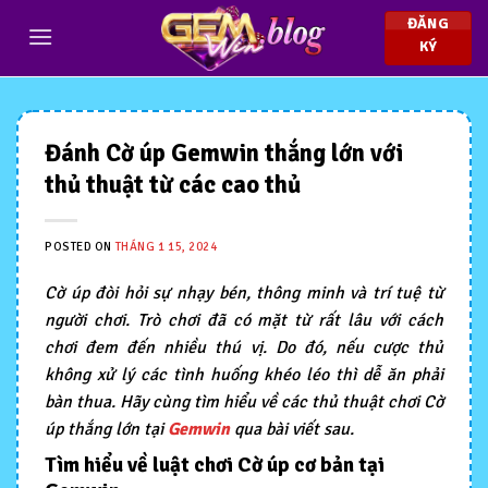
Chuyển
ĐĂNG
đến
KÝ
nội
dung
Đánh Cờ úp Gemwin thắng lớn với
thủ thuật từ các cao thủ
POSTED ON
THÁNG 1 15, 2024
Cờ úp đòi hỏi sự nhạy bén, thông minh và trí tuệ từ
người chơi. Trò chơi đã có mặt từ rất lâu với cách
chơi đem đến nhiều thú vị. Do đó, nếu cược thủ
không xử lý các tình huống khéo léo thì dễ ăn phải
bàn thua. Hãy cùng tìm hiểu về các thủ thuật chơi Cờ
úp thắng lớn tại
Gemwin
qua bài viết sau.
Tìm hiểu về luật chơi Cờ úp cơ bản tại