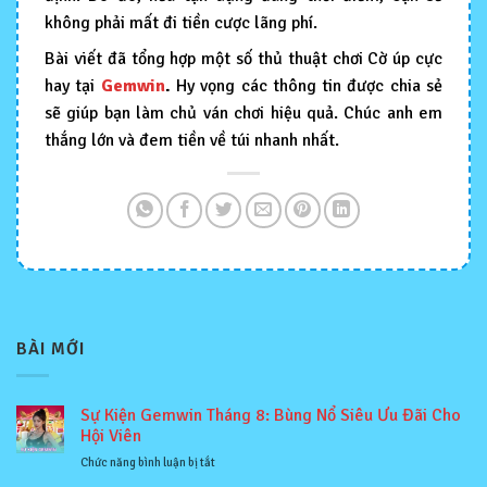
không phải mất đi tiền cược lãng phí.
Bài viết đã tổng hợp một số thủ thuật chơi Cờ úp cực
hay tại
Gemwin
.
Hy vọng các thông tin được chia sẻ
sẽ giúp bạn làm chủ ván chơi hiệu quả. Chúc anh em
thắng lớn và đem tiền về túi nhanh nhất.
BÀI MỚI
Sự Kiện Gemwin Tháng 8: Bùng Nổ Siêu Ưu Đãi Cho
Hội Viên
ở
Chức năng bình luận bị tắt
Sự