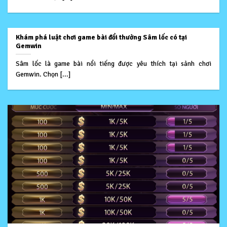
Khám phá luật chơi game bài đổi thưởng Sâm lốc có tại
Gemwin
Sâm lốc là game bài nổi tiếng được yêu thích tại sảnh chơi
Gemwin. Chọn [...]